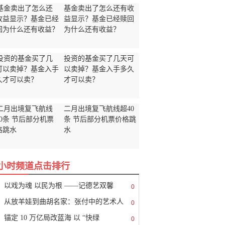
基金卖出了怎么还有收
益显示？基金已经赎回
为什么还有收益？
投资的基金买了几天可
以卖掉？基金入手多久
才可以卖？
二月出境复飞航线超40
条 节后部分机票价格跳
水
8小时频道点击排行
以戏为魂 以民为根 ——记德艺双馨
0
从放羊娃到曲胡名家：张付中的艺术人
0
锚定 10 万亿局改蓝海 以 “快绿
0