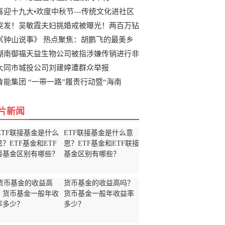
喜迎十九大•欢度中秋节—传统文化进社区
突发！吴敏霞夫妇挑婚戒被曝光！两百万钻
《钟山说事》 热点聚焦：胡鹏飞的最美乡
湖南御福天益生物公司被指涉嫌传销进行非
大同市城投公司刘建婷遭群众举报
鲁能集团 “一带一路”履责行动暨“海南
片新闻
ETF联接基金是什么意
思？ETF基金和ETF联接
基金区别有哪些？
货币基金的收益高吗？
货币基金一般年收益率
多少？