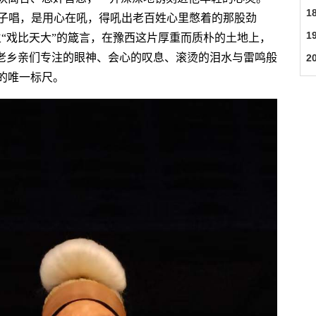
1
嗓子唱，是用心在吼，得吼出老百姓心里憋着的那股劲
1
“戏比天大”的箴言，在豫西这片厚重而质朴的土地上，
父老乡亲们专注的眼神、会心的叹息、滚烫的泪水与雷鸣般
2
的唯一标尺。