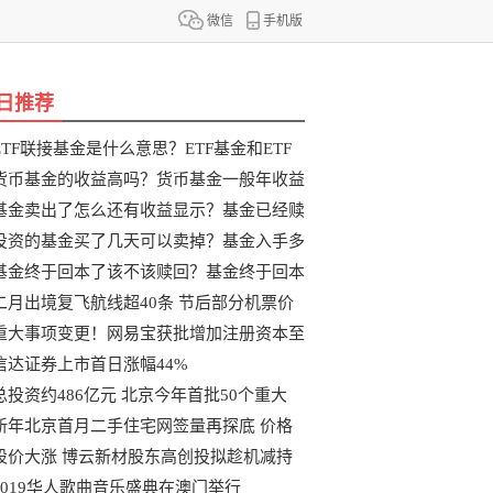
微信
手机版
日推荐
ETF联接基金是什么意思？ETF基金和ETF
联
货币基金的收益高吗？货币基金一般年收益
基金卖出了怎么还有收益显示？基金已经赎
投资的基金买了几天可以卖掉？基金入手多
基金终于回本了该不该赎回？基金终于回本
二月出境复飞航线超40条 节后部分机票价
重大事项变更！网易宝获批增加注册资本至
信达证券上市首日涨幅44%
总投资约486亿元 北京今年首批50个重大
新年北京首月二手住宅网签量再探底 价格
股价大涨 博云新材股东高创投拟趁机减持
2019华人歌曲音乐盛典在澳门举行