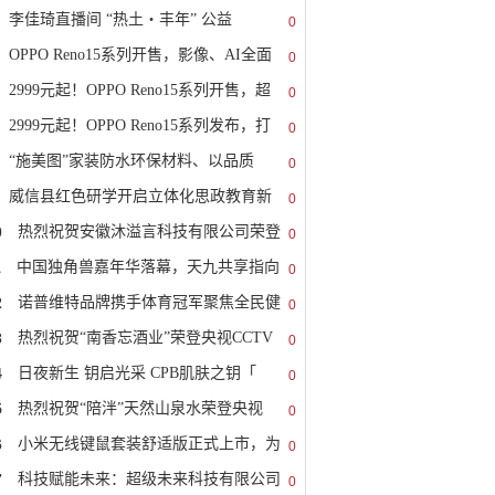
李佳琦直播间 “热土・丰年” 公益
0
OPPO Reno15系列开售，影像、AI全面
0
2999元起！OPPO Reno15系列开售，超
0
2999元起！OPPO Reno15系列发布，打
0
“施美图”家装防水环保材料、以品质
0
威信县红色研学开启立体化思政教育新
0
0
热烈祝贺安徽沐溢言科技有限公司荣登
0
1
中国独角兽嘉年华落幕，天九共享指向
0
2
诺普维特品牌携手体育冠军聚焦全民健
0
3
热烈祝贺“南香忘酒业”荣登央视CCTV
0
4
日夜新生 钥启光采 CPB肌肤之钥「
0
5
热烈祝贺“陪泮”天然山泉水荣登央视
0
6
小米无线键鼠套装舒适版正式上市，为
0
7
科技赋能未来：超级未来科技有限公司
0