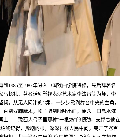
到1985至1987年进入中国戏曲学院进修，先后拜著名
家马长礼、著名话剧影视表演艺术家李法曾等为师，李
坚韧。从无人问津的C角，一步步熬到舞台中央的主角，
，直到双脚麻木；嗓子唱到嘶哑出血，便含一口盐水滋
再上……豫西人骨子里那种“一根筋”的韧劲，支撑着他在
我始终记得，豫剧的根，深深扎在人民中间。离开了老百
扮相，都是没有生命的‘空中楼阁’。”这句从艺之初便