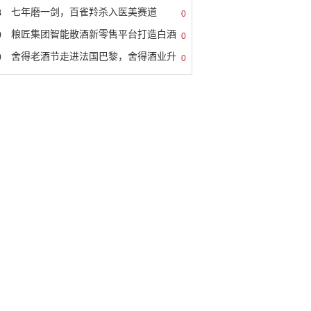
8
七年磨一剑，百雀羚杀入医美赛道
0
9
粮匠集团智能散酒新零售平台打造白酒
0
0
舍得老酒节走进法国巴黎，舍得酒业升
0