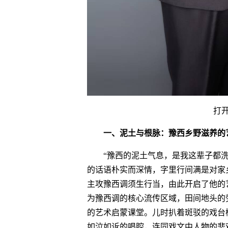
打
一、泥土与根脉：豫西乡野滋养的
“豫西的泥土气息，是我这辈子都
的话语朴实而深情，字里行间满是对家乡
主攻豫西调须生行当，由此开启了他的艺
为豫西调的核心流传区域，田间地头的
的艺术启蒙课堂。儿时扒着斑驳的戏台
如泣如诉的唱腔，连同戏文中人物的悲