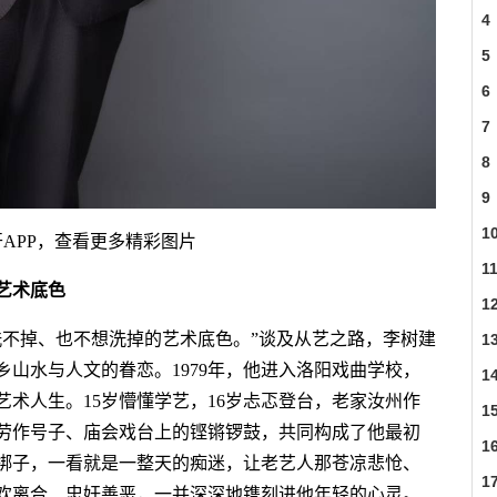
4
5
6
7
8
9
1
开APP，查看更多精彩图片
1
艺术底色
1
洗不掉、也不想洗掉的艺术底色。”谈及从艺之路，李树建
1
山水与人文的眷恋。1979年，他进入洛阳戏曲学校，
1
术人生。15岁懵懂学艺，16岁忐忑登台，老家汝州作
1
劳作号子、庙会戏台上的铿锵锣鼓，共同构成了他最初
1
梆子，一看就是一整天的痴迷，让老艺人那苍凉悲怆、
1
欢离合、忠奸善恶，一并深深地镌刻进他年轻的心灵。